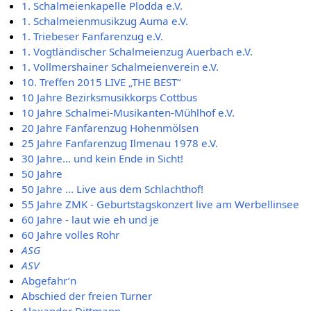
1. Schalmeienkapelle Plodda e.V.
1. Schalmeienmusikzug Auma e.V.
1. Triebeser Fanfarenzug e.V.
1. Vogtländischer Schalmeienzug Auerbach e.V.
1. Vollmershainer Schalmeienverein e.V.
10. Treffen 2015 LIVE „THE BEST“
10 Jahre Bezirksmusikkorps Cottbus
10 Jahre Schalmei-Musikanten-Mühlhof e.V.
20 Jahre Fanfarenzug Hohenmölsen
25 Jahre Fanfarenzug Ilmenau 1978 e.V.
30 Jahre... und kein Ende in Sicht!
50 Jahre
50 Jahre ... Live aus dem Schlachthof!
55 Jahre ZMK - Geburtstagskonzert live am Werbellinsee
60 Jahre - laut wie eh und je
60 Jahre volles Rohr
ASG
ASV
Abgefahr’n
Abschied der freien Turner
Alexander Dittmann