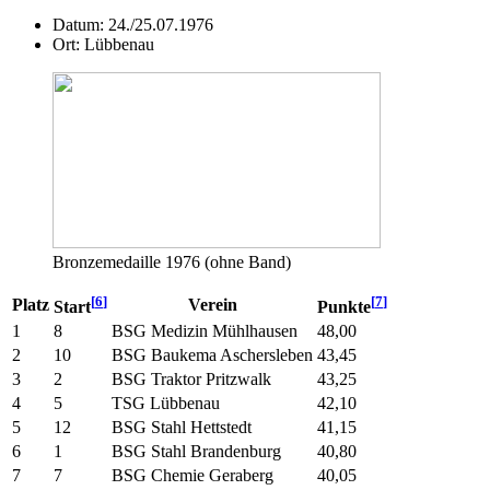
Datum: 24./25.07.1976
Ort: Lübbenau
Bronzemedaille 1976 (ohne Band)
[
6
]
[
7
]
Platz
Verein
Start
Punkte
1
8
BSG Medizin Mühlhausen
48,00
2
10
BSG Baukema Aschersleben
43,45
3
2
BSG Traktor Pritzwalk
43,25
4
5
TSG Lübbenau
42,10
5
12
BSG Stahl Hettstedt
41,15
6
1
BSG Stahl Brandenburg
40,80
7
7
BSG Chemie Geraberg
40,05