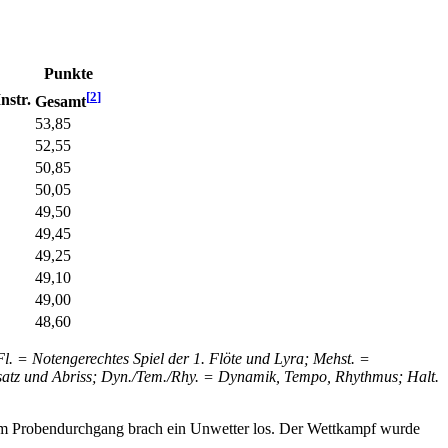
Punkte
[
2
]
Instr.
Gesamt
53,85
52,55
50,85
50,05
49,50
49,45
49,25
49,10
49,00
48,60
Fl. = Notengerechtes Spiel der 1. Flöte und Lyra; Mehst. =
insatz und Abriss; Dyn./Tem./Rhy. = Dynamik, Tempo, Rhythmus; Halt.
dem Probendurchgang brach ein Unwetter los. Der Wettkampf wurde