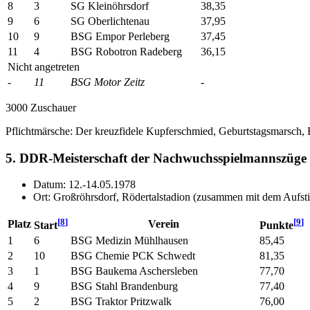
8
3
SG Kleinöhrsdorf
38,35
9
6
SG Oberlichtenau
37,95
10
9
BSG Empor Perleberg
37,45
11
4
BSG Robotron Radeberg
36,15
Nicht angetreten
-
11
BSG Motor Zeitz
-
3000 Zuschauer
Pflichtmärsche: Der kreuzfidele Kupferschmied, Geburtstagsmarsch, 
5. DDR-Meisterschaft der Nachwuchsspielmannszüge
Datum: 12.-14.05.1978
Ort: Großröhrsdorf, Rödertalstadion (zusammen mit dem Aufst
[
8
]
[
9
]
Platz
Verein
Start
Punkte
1
6
BSG Medizin Mühlhausen
85,45
2
10
BSG Chemie PCK Schwedt
81,35
3
1
BSG Baukema Aschersleben
77,70
4
9
BSG Stahl Brandenburg
77,40
5
2
BSG Traktor Pritzwalk
76,00