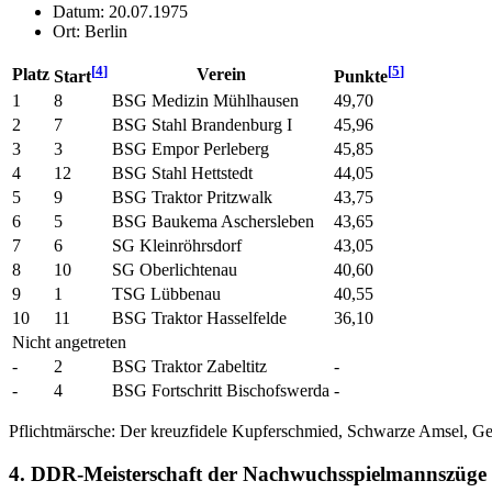
Datum: 20.07.1975
Ort: Berlin
[
4
]
[
5
]
Platz
Verein
Start
Punkte
1
8
BSG Medizin Mühlhausen
49,70
2
7
BSG Stahl Brandenburg I
45,96
3
3
BSG Empor Perleberg
45,85
4
12
BSG Stahl Hettstedt
44,05
5
9
BSG Traktor Pritzwalk
43,75
6
5
BSG Baukema Aschersleben
43,65
7
6
SG Kleinröhrsdorf
43,05
8
10
SG Oberlichtenau
40,60
9
1
TSG Lübbenau
40,55
10
11
BSG Traktor Hasselfelde
36,10
Nicht angetreten
-
2
BSG Traktor Zabeltitz
-
-
4
BSG Fortschritt Bischofswerda
-
Pflichtmärsche: Der kreuzfidele Kupferschmied, Schwarze Amsel, G
4. DDR-Meisterschaft der Nachwuchsspielmannszüge