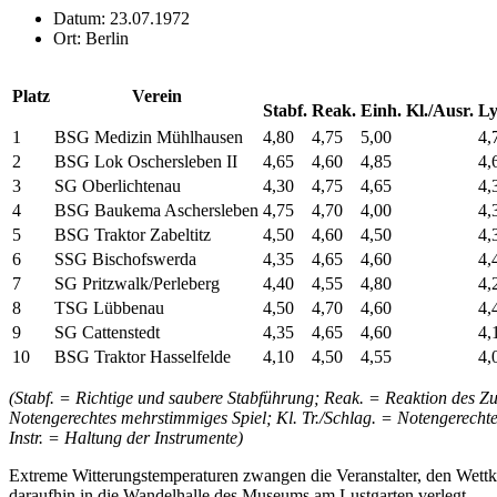
Datum: 23.07.1972
Ort: Berlin
Platz
Verein
Stabf.
Reak.
Einh. Kl./Ausr.
Ly
1
BSG Medizin Mühlhausen
4,80
4,75
5,00
4,
2
BSG Lok Oschersleben II
4,65
4,60
4,85
4,
3
SG Oberlichtenau
4,30
4,75
4,65
4,
4
BSG Baukema Aschersleben
4,75
4,70
4,00
4,
5
BSG Traktor Zabeltitz
4,50
4,60
4,50
4,
6
SSG Bischofswerda
4,35
4,65
4,60
4,
7
SG Pritzwalk/Perleberg
4,40
4,55
4,80
4,
8
TSG Lübbenau
4,50
4,70
4,60
4,
9
SG Cattenstedt
4,35
4,65
4,60
4,
10
BSG Traktor Hasselfelde
4,10
4,50
4,55
4,
(Stabf. = Richtige und saubere Stabführung; Reak. = Reaktion des Zu
Notengerechtes mehrstimmiges Spiel; Kl. Tr./Schlag. = Notengerecht
Instr. = Haltung der Instrumente)
Extreme Witterungstemperaturen zwangen die Veranstalter, den Wett
daraufhin in die Wandelhalle des Museums am Lustgarten verlegt.