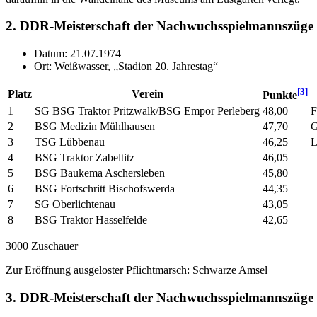
2. DDR-Meisterschaft der Nachwuchsspielmannszüge
Datum: 21.07.1974
Ort: Weißwasser, „Stadion 20. Jahrestag“
[
3
]
Platz
Verein
Punkte
1
SG BSG Traktor Pritzwalk/BSG Empor Perleberg
48,00
F
2
BSG Medizin Mühlhausen
47,70
G
3
TSG Lübbenau
46,25
L
4
BSG Traktor Zabeltitz
46,05
5
BSG Baukema Aschersleben
45,80
6
BSG Fortschritt Bischofswerda
44,35
7
SG Oberlichtenau
43,05
8
BSG Traktor Hasselfelde
42,65
3000 Zuschauer
Zur Eröffnung ausgeloster Pflichtmarsch: Schwarze Amsel
3. DDR-Meisterschaft der Nachwuchsspielmannszüge