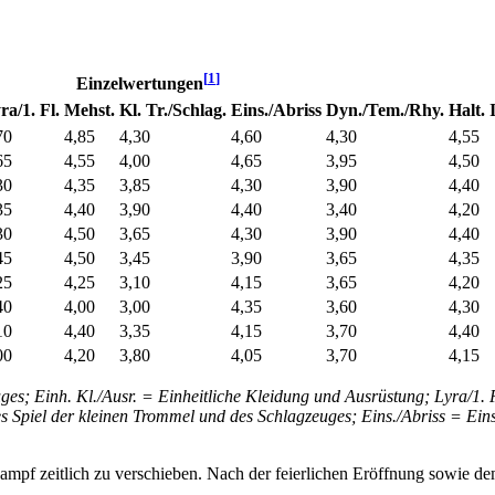
[
1
]
Einzelwertungen
ra/1. Fl.
Mehst.
Kl. Tr./Schlag.
Eins./Abriss
Dyn./Tem./Rhy.
Halt. 
70
4,85
4,30
4,60
4,30
4,55
65
4,55
4,00
4,65
3,95
4,50
30
4,35
3,85
4,30
3,90
4,40
35
4,40
3,90
4,40
3,40
4,20
30
4,50
3,65
4,30
3,90
4,40
45
4,50
3,45
3,90
3,65
4,35
25
4,25
3,10
4,15
3,65
4,20
40
4,00
3,00
4,35
3,60
4,30
10
4,40
3,35
4,15
3,70
4,40
00
4,20
3,80
4,05
3,70
4,15
ges; Einh. Kl./Ausr. = Einheitliche Kleidung und Ausrüstung; Lyra/1. 
es Spiel der kleinen Trommel und des Schlagzeuges; Eins./Abriss = E
kampf zeitlich zu verschieben. Nach der feierlichen Eröffnung sowie 