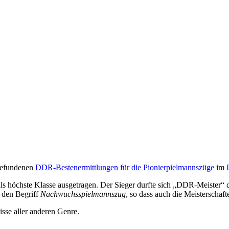
tgefundenen
DDR-Bestenermittlungen für die Pionierpielmannszüge
im
ls höchste Klasse ausgetragen. Der Sieger durfte sich „DDR-Meister“ 
 den Begriff
Nachwuchsspielmannszug
, so dass auch die Meisterscha
sse aller anderen Genre.