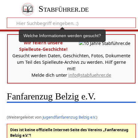
Stabführer.de
Welche Informationen werden gesucht?
Wir feiern unsere
Spielleute-Geschichte!
Gesucht werden Daten, Geschichten, Fotos, Dokumente
um Teil des Spielleute-Archivs zu werden. Hilf gerne
mit!
Melde dich unter
info@stabfuehrer.de
Fanfarenzug Belzig e.V.
(Weitergeleitet von
Jugendfanfarenzug Belzig e.V.
)
Dies ist keine offizielle Internet-Seite des Vereins „Fanfarenzug
Belzig e.V.“!