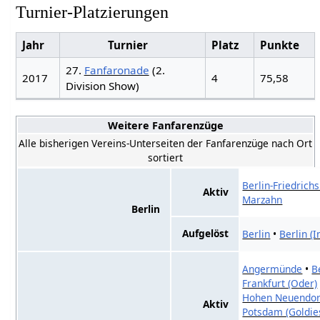
Turnier-Platzierungen
Jahr
Turnier
Platz
Punkte
27.
Fanfaronade
(2.
2017
4
75,58
Division Show)
Weitere Fanfarenzüge
Alle bisherigen Vereins-Unterseiten der Fanfarenzüge nach Ort
sortiert
Berlin-Friedrich
Aktiv
Marzahn
Berlin
Aufgelöst
Berlin
•
Berlin (I
Angermünde
•
B
Frankfurt (Oder)
Hohen Neuendor
Aktiv
Potsdam (Goldie