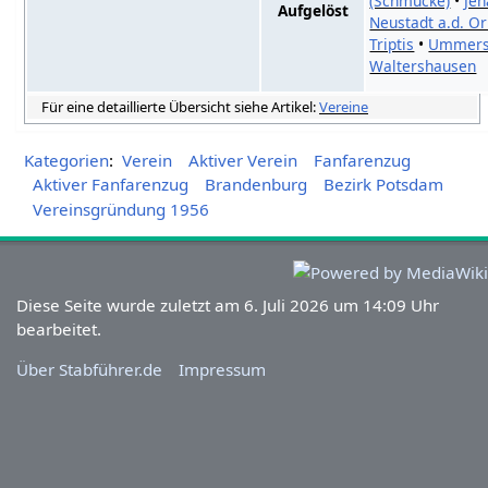
(Schmücke)
•
Jen
Aufgelöst
Neustadt a.d. Or
Triptis
•
Ummers
Waltershausen
Für eine detaillierte Übersicht siehe Artikel:
Vereine
Kategorien
:
Verein
Aktiver Verein
Fanfarenzug
Aktiver Fanfarenzug
Brandenburg
Bezirk Potsdam
Vereinsgründung 1956
Diese Seite wurde zuletzt am 6. Juli 2026 um 14:09 Uhr
bearbeitet.
Über Stabführer.de
Impressum