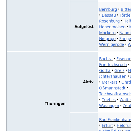
Bernburg
•
Bitte
•
Dessau
•
Förde
Rosenburg
•
Hal
Aufgelöst
Hohenmölsen
•
Möckern
•
Naumb
Niegripp
•
Sange
Wernigerode
•
W
Bachra
•
Eisena
Friedrichsroda
•
Gotha
•
Greiz
•
H
Ichtershausen
•
Aktiv
•
Merkers
•
Ohrd
Oßmannstedt
•
Teichwolframsdo
•
Triebes
•
Walte
Thüringen
Wasungen
•
Zeu
Bad Frankenhau
•
Erfurt
•
Heldru