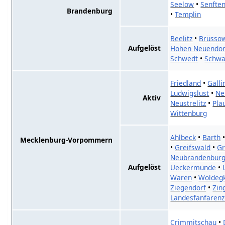
Seelow
•
Senfte
Brandenburg
•
Templin
Beelitz
•
Brüsso
Aufgelöst
Hohen Neuendorf
Schwedt
•
Schwa
Friedland
•
Galli
Ludwigslust
•
Ne
Aktiv
Neustrelitz
•
Pla
Wittenburg
Ahlbeck
•
Barth
Mecklenburg-Vorpommern
•
Greifswald
•
G
Neubrandenbur
Aufgelöst
Ueckermünde
•
Waren
•
Woldeg
Ziegendorf
•
Zin
Landesfanfaren
Crimmitschau
•