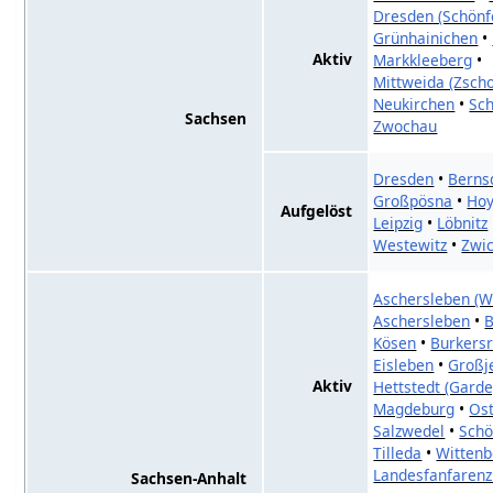
Dresden (Schönf
Grünhainichen
•
Aktiv
Markkleeberg
•
Mittweida (Zscho
Neukirchen
•
Sch
Sachsen
Zwochau
Dresden
•
Berns
Großpösna
•
Ho
Aufgelöst
Leipzig
•
Löbnitz
Westewitz
•
Zwi
Aschersleben (
Aschersleben
•
B
Kösen
•
Burkersr
Eisleben
•
Großj
Aktiv
Hettstedt (Garde
Magdeburg
•
Ost
Salzwedel
•
Schö
Tilleda
•
Wittenb
Landesfanfaren
Sachsen-Anhalt