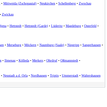
g
•
Mittweida (Zschopautal)
•
Neukirchen
•
Schellenberg
•
Zwochau
•
Zwickau
ßjena
•
Hettstedt
•
Hettstedt (Garde)
•
Lüderitz
•
Magdeburg
•
Osterfeld
•
sen
•
Merseburg
•
Möckern
•
Naumburg (Saale)
•
Niegripp
•
Sangerhausen
•
n
•
Ilmenau
•
Kölleda
•
Merkers
•
Ohrdruf
•
Oßmannstedt
•
•
Neustadt a.d. Orla
•
Nordhausen
•
Triptis
•
Ummerstadt
•
Waltershausen