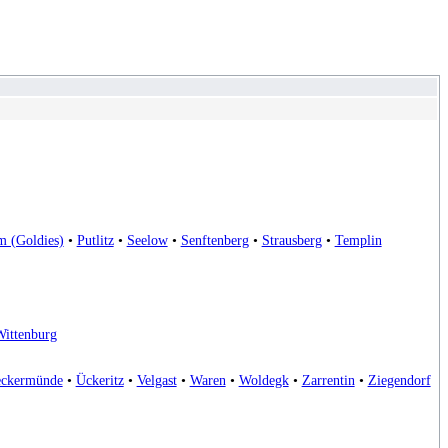
m (Goldies)
•
Putlitz
•
Seelow
•
Senftenberg
•
Strausberg
•
Templin
ittenburg
ckermünde
•
Ückeritz
•
Velgast
•
Waren
•
Woldegk
•
Zarrentin
•
Ziegendorf