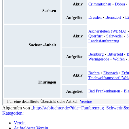
Aktiv
Crimmitschau
•
Döbra
•
Sachsen
Dresden
•
Bernsdorf
•
Ei
Aufgelöst
Aschersleben (WEMA)
Aktiv
Querfurt
•
Salzwedel
•
S
Landesfanfarenzug
Sachsen-Anhalt
Bernburg
•
Bitterfeld
•
B
Aufgelöst
Wernigerode
•
Wolfen
•
Bachra
•
Eisenach
•
Erfu
Aktiv
Teichwolframsdorf (Wal
Thüringen
Bad Frankenhausen
•
Bl
Aufgelöst
Für eine detaillierte Übersicht siehe Artikel:
Vereine
Abgerufen von „
http://stabfuehrer.de/?title=Fanfarenzug_Schwerin
Kategorien
:
Verein
Aufgelöster Verein