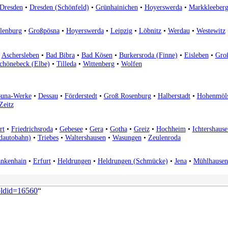
Dresden
•
Dresden (Schönfeld)
•
Grünhainichen
•
Hoyerswerda
•
Markkleeber
lenburg
•
Großpösna
•
Hoyerswerda
•
Leipzig
•
Löbnitz
•
Werdau
•
Westewitz
•
Aschersleben
•
Bad Bibra
•
Bad Kösen
•
Burkersroda (Finne)
•
Eisleben
•
Gro
chönebeck (Elbe)
•
Tilleda
•
Wittenberg
•
Wolfen
una-Werke
•
Dessau
•
Förderstedt
•
Groß Rosenburg
•
Halberstadt
•
Hohenmöl
Zeitz
rt
•
Friedrichsroda
•
Gebesee
•
Gera
•
Gotha
•
Greiz
•
Hochheim
•
Ichtershause
dautobahn)
•
Triebes
•
Waltershausen
•
Wasungen
•
Zeulenroda
ankenhain
•
Erfurt
•
Heldrungen
•
Heldrungen (Schmücke)
•
Jena
•
Mühlhausen
&oldid=16560
“