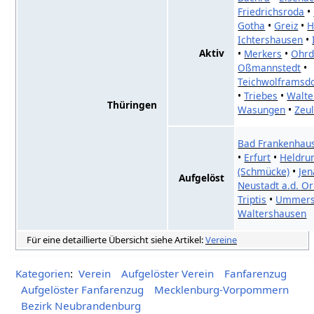
Friedrichsroda
•
Gotha
•
Greiz
•
H
Ichtershausen
•
Aktiv
•
Merkers
•
Ohrd
Oßmannstedt
•
Teichwolframsdo
•
Triebes
•
Walte
Thüringen
Wasungen
•
Zeu
Bad Frankenhau
•
Erfurt
•
Heldru
(Schmücke)
•
Jen
Aufgelöst
Neustadt a.d. Or
Triptis
•
Ummers
Waltershausen
Für eine detaillierte Übersicht siehe Artikel:
Vereine
Kategorien
:
Verein
Aufgelöster Verein
Fanfarenzug
Aufgelöster Fanfarenzug
Mecklenburg-Vorpommern
Bezirk Neubrandenburg