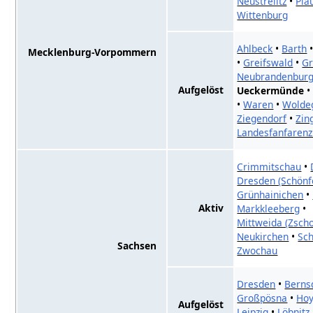
Neustrelitz
•
Pla
Wittenburg
Ahlbeck
•
Barth
Mecklenburg-Vorpommern
•
Greifswald
•
G
Neubrandenbur
Aufgelöst
Ueckermünde
•
Waren
•
Wolde
Ziegendorf
•
Zin
Landesfanfaren
Crimmitschau
•
Dresden (Schönf
Grünhainichen
•
Aktiv
Markkleeberg
•
Mittweida (Zscho
Neukirchen
•
Sch
Sachsen
Zwochau
Dresden
•
Berns
Großpösna
•
Ho
Aufgelöst
Leipzig
•
Löbnitz