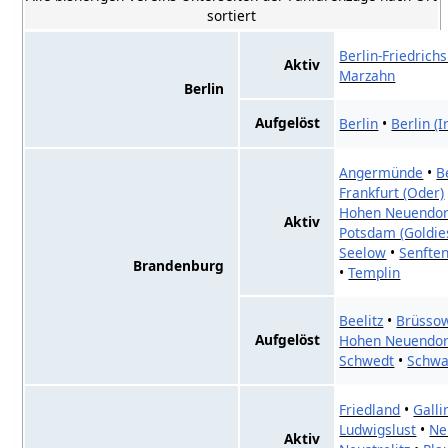
sortiert
Berlin-Friedrich
Aktiv
Marzahn
Berlin
Aufgelöst
Berlin
•
Berlin (I
Angermünde
•
B
Frankfurt (Oder)
Hohen Neuendor
Aktiv
Potsdam (Goldie
Seelow
•
Senfte
Brandenburg
•
Templin
Beelitz
•
Brüsso
Aufgelöst
Hohen Neuendorf
Schwedt
•
Schwa
Friedland
•
Galli
Ludwigslust
•
Ne
Aktiv