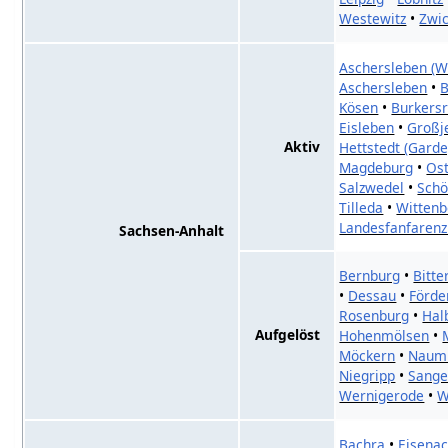
Westewitz
•
Zwi
Aschersleben (
Aschersleben
•
B
Kösen
•
Burkersr
Eisleben
•
Großj
Aktiv
Hettstedt (Garde
Magdeburg
•
Ost
Salzwedel
•
Schö
Tilleda
•
Wittenb
Landesfanfaren
Sachsen-Anhalt
Bernburg
•
Bitte
•
Dessau
•
Förde
Rosenburg
•
Hal
Aufgelöst
Hohenmölsen
•
Möckern
•
Naumb
Niegripp
•
Sange
Wernigerode
•
W
Bachra
•
Eisena