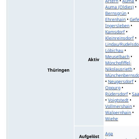
Artern
•
Auma
•
Auma (Oldies)
•
Bernsgrün
•
Ehrenhain
•
Gefe
Ingersleben
•
Kamsdorf
•
Kleinreinsdorf
•
Lindau/Rudelsdo
Löbichau
•
Meuselbach
•
Aktiv
Mönchpfiffel-
Nikolausrieth
•
Thüringen
Münchenbernsdo
•
Neugersdorf
•
Oppurg
•
Rüdersdorf
•
Sa
•
Voigtstedt
•
Vollmershain
•
Walpernhain
•
Wiehe
Aga
Aufgelöst