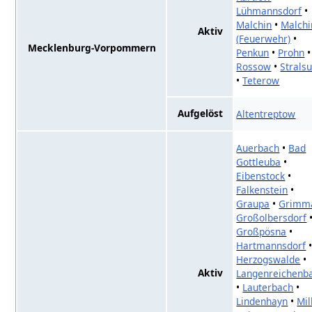
Lühmannsdorf
•
Malchin
•
Malchi
Aktiv
(Feuerwehr)
•
Mecklenburg-Vorpommern
Penkun
•
Prohn
•
Rossow
•
Strals
•
Teterow
Aufgelöst
Altentreptow
Auerbach
•
Bad
Gottleuba
•
Eibenstock
•
Falkenstein
•
Graupa
•
Grimm
Großolbersdorf
Großpösna
•
Hartmannsdorf
Herzogswalde
•
Aktiv
Langenreichenb
•
Lauterbach
•
Lindenhayn
•
Mil