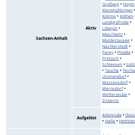
Großwig
•
Hoym
Kleinmühlingen
Köllme
•
Köthen
Landgrafroda
•
Aktiv
Löbejün
•
Maschwitz
•
Sachsen-Anhalt
Muldestausee
•
Nachterstedt
•
Parey
•
Plodda
•
Pretzsch
•
Schleesen
•
Süll
•
Taucha
•
Teich
Ummendorf
•
Wassensdorf
•
Wernsdorf
•
Wetterzeube
•
Zickeritz
Altenroda
•
Des
Aufgelöst
•
Halle
•
Hettste