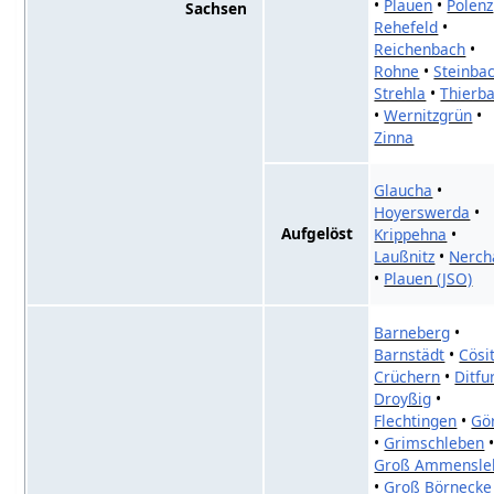
•
Plauen
•
Polenz
Sachsen
Rehefeld
•
Reichenbach
•
Rohne
•
Steinba
Strehla
•
Thierb
•
Wernitzgrün
•
Zinna
Glaucha
•
Hoyerswerda
•
Aufgelöst
Krippehna
•
Laußnitz
•
Nerch
•
Plauen (JSO)
Barneberg
•
Barnstädt
•
Cösi
Crüchern
•
Ditfu
Droyßig
•
Flechtingen
•
Gö
•
Grimschleben
Groß Ammensle
•
Groß Börnecke